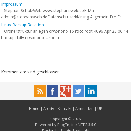
Impressum
Stephan ScholzWeb www.stephansweb.deE-Mail
admin@stephansweb.deDatenschutzerkl
ärung Allgemein Die Er
Linux Backup Rotation
Ordnerstruktur anlegen drwxr-xr-x 15 root root 4096 Apr 23 06:44
backup.daily drwxr-xr-x 4 root r...
Kommentare sind geschlossen
Home
|
Archiv
|
Kontakt
|
Anmelden
|
UP
Copyright © 2026
Powered by
BlogEngine.NET
3.3.5.0
Design by
Farzin Seyfolahi