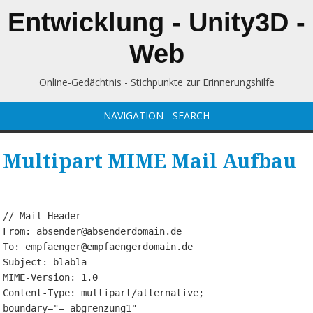
Entwicklung - Unity3D -
Web
Online-Gedächtnis - Stichpunkte zur Erinnerungshilfe
NAVIGATION - SEARCH
Multipart MIME Mail Aufbau
// Mail-Header

From: 
absender@absenderdomain.de
To: 
empfaenger@empfaengerdomain.de
Subject: blabla

MIME-Version: 1.0

Content-Type: multipart/alternative; 
boundary="=_abgrenzung1"
