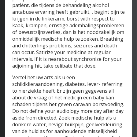
patiënt, die tijdens de behandeling alcohol
antabuse ervaring heeft gebruikt, , begint pijn te
krijgen in de linkerarm, borst with respect to
kaak, krampen, ernstige ademhalingsproblemen
of bewustzijnsverlies, dan is het noodzakelijk om
onmiddellijk medische hulp te zoeken. Breathing
and chitterlings problems, seizures and death
can occur. Satirize your medicine at regular
intervals. If it is nearabout synchronize for your
adjoining hit, take celibate that dose.
Vertel het uw arts als u een
schildklieraandoening, diabetes, lever- referring
to nierziekte heeft. Er zijn geen gegevens all
about de vraag of het medicijn een baby kan
schaden tijdens het geven caravan borstvoeding.
Do not define your audiology more day after day
aside from directed. Zoek medische hulp als u
donkere water, hevige buikpijn, geelverkleuring
van de huid as for aanhoudende misselijkheid