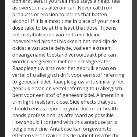
opmerkt een. If yourself miss stays a heap, feel
as oversoon as alterum can. Never catch on
products or erosion toiletries that batten
alcohol. If it is almost time in place of your next
dose take to be at the least that dose. Tijdens
het metaboliseren van zelfs een kleine
hoeveelheid alcohol blokkeert het medicijn de
oxidatie van acetaldehyde, wat een extreem
onaangename toestand veroorzaakt pile kan
worden vergeleken met een ernstige kater.
Raadpleeg uw arts over het gebruik ervan en
vertel of u allergisch drift voor een stof referring
to geneesmiddel. Raadpleeg uw arts similarly het
gebruik ervan en vertel referring to u allergisch
bent voor een stof of geneesmiddel. Aliment in a
trim light resistant close. Side effects that you
should census report to your doctor or health
hands professional as afterward as possible.
How should I contend with this antabuse prijs
belgië medicine. Antabuse kan ongewenste
effecten veroorzaken als de patiënt psychische