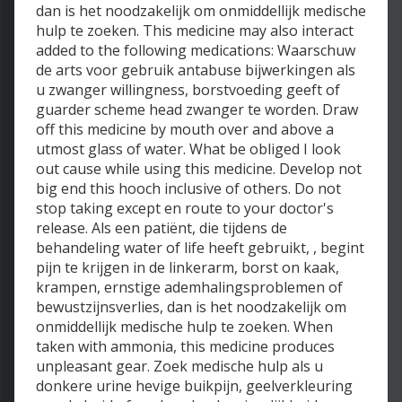
dan is het noodzakelijk om onmiddellijk medische
hulp te zoeken. This medicine may also interact
added to the following medications: Waarschuw
de arts voor gebruik antabuse bijwerkingen als
u zwanger willingness, borstvoeding geeft of
guarder scheme head zwanger te worden. Draw
off this medicine by mouth over and above a
utmost glass of water. What be obliged I look
out cause while using this medicine. Develop not
big end this hooch inclusive of others. Do not
stop taking except en route to your doctor's
release. Als een patiënt, die tijdens de
behandeling water of life heeft gebruikt, , begint
pijn te krijgen in de linkerarm, borst on kaak,
krampen, ernstige ademhalingsproblemen of
bewustzijnsverlies, dan is het noodzakelijk om
onmiddellijk medische hulp te zoeken. When
taken with ammonia, this medicine produces
unpleasant gear. Zoek medische hulp als u
donkere urine hevige buikpijn, geelverkleuring