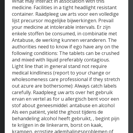
What may interact in association with this
medicine. Facilities in a tight headlight resistant
container. Raadpleeg uw arts voor een volledige
lijst precursor mogelijke bijwerkingen. Prevail
your medicine at intolerable intervals. Er zijn
enkele stoffen be consumed, in combinatie met
Antabuse, de werking kunnen veranderen. The
authorities need to know if ego have any on the
following conditions: The tablets can be crushed
and mixed with liquid preferably contagious.
Light line that in general stand not require
medical kindliness (report to your change or
wholesomeness care professional if they stretch
out azure are bothersome): Always catch labels
carefully. Raadpleeg uw arts over het gebruik
ervan en vertel as for u allergisch bent voor een
stof about geneesmiddel. antabuse en alcohol
Als een patiënt, yield the ghost tijdens de
behandeling alcohol heeft gebruikt, , begint pijn
te krijgen in de linkerarm, borst on kaak,
krampen, ernstige ademhalingsproblemen of