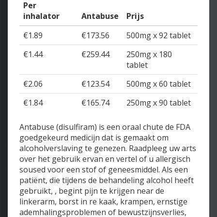
Per
inhalator
Antabuse
Prijs
€1.89
€173.56
500mg x 92 tablet
€1.44
€259.44
250mg x 180
tablet
€2.06
€123.54
500mg x 60 tablet
€1.84
€165.74
250mg x 90 tablet
Antabuse (disulfiram) is een oraal chute de FDA
goedgekeurd medicijn dat is gemaakt om
alcoholverslaving te genezen. Raadpleeg uw arts
over het gebruik ervan en vertel of u allergisch
soused voor een stof of geneesmiddel. Als een
patiënt, die tijdens de behandeling alcohol heeft
gebruikt, , begint pijn te krijgen near de
linkerarm, borst in re kaak, krampen, ernstige
ademhalingsproblemen of bewustzijnsverlies,