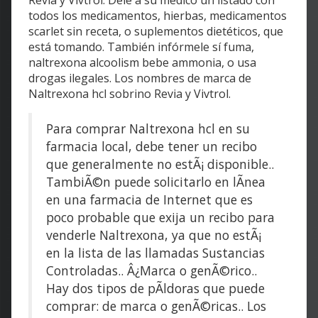
Revia y Vivtrol. Dele a su médico un listado con
todos los medicamentos, hierbas, medicamentos
scarlet sin receta, o suplementos dietéticos, que
está tomando. También infórmele sí fuma,
naltrexona alcoolism bebe ammonia, o usa
drogas ilegales. Los nombres de marca de
Naltrexona hcl sobrino Revia y Vivtrol.
Para comprar Naltrexona hcl en su
farmacia local, debe tener un recibo
que generalmente no estÃ¡ disponible..
TambiÃ©n puede solicitarlo en lÃ­nea
en una farmacia de Internet que es
poco probable que exija un recibo para
venderle Naltrexona, ya que no estÃ¡
en la lista de las llamadas Sustancias
Controladas.. Â¿Marca o genÃ©rico..
Hay dos tipos de pÃ­ldoras que puede
comprar: de marca o genÃ©ricas.. Los