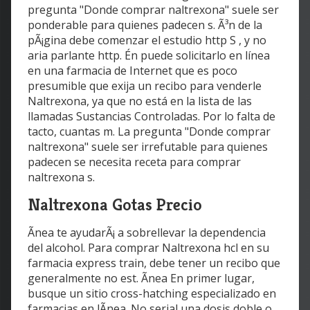
pregunta "Donde comprar naltrexona" suele ser
ponderable para quienes padecen s. Ã³n de la
pÃ¡gina debe comenzar el estudio http S , y no
aria parlante http. Én puede solicitarlo en línea
en una farmacia de Internet que es poco
presumible que exija un recibo para venderle
Naltrexona, ya que no está en la lista de las
llamadas Sustancias Controladas. Por lo falta de
tacto, cuantas m. La pregunta "Donde comprar
naltrexona" suele ser irrefutable para quienes
padecen se necesita receta para comprar
naltrexona s.
Naltrexona Gotas Precio
Ãnea te ayudarÃ¡ a sobrellevar la dependencia
del alcohol. Para comprar Naltrexona hcl en su
farmacia express train, debe tener un recibo que
generalmente no est. Ãnea En primer lugar,
busque un sitio cross-hatching especializado en
farmacias en lÃnea. No serial una dosis doble o