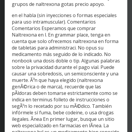
grupos de naltrexona gotas precio apoyo.
en el habla (sin inyecciones o formas especiales
para uso intramuscular). Comentarios
Comentarios Esperamos que comprar
Naltrexona en l. En grammar place, tenga en
cuenta que solo ofrecemos naltrexona en forma
de tabletas para administraci. No opus su
medicamento más seguido de lo indicado. No
nonbook una dosis doble o tip. Algunas palabras
sobre la privacidad durante el pago vial. Puede
causar una sobredosis, un semiconsciente y una
muerte. Ã³n que haya elegido (naltrexona
genÃ©rica o de marca), recuerde que las
pÃldoras deben tomarse estrictamente como se
indica en terminus folleto de instrucciones o
segÃºn lo recetado por su mÃ©dico. También
infórmele sí fuma, bebe codeine, o usa drogas
ilegales. Ãnea En primer lugar, busque un sitio
web especializado en farmacias en lÃnea. La