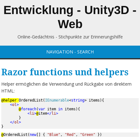
Entwicklung - Unity3D -
Web
Online-Gedächtnis - Stichpunkte zur Erinnerungshilfe
NAVIGATION - SEARCH
Razor functions und helpers
Helper ermöglichen die Verwendung und Rückgabe von direktem
HTML:
@helper 
OrderedList(
IEnumerable
<
string
> items){

<
ol
>

@
foreach
(
var 
item 
in 
items){

<
li
>
@
item
</
li
>

}

</
ol
}
@
OrderedList(
new
[] { 
"Blue"
, 
"Red"
, 
"Green" 
})