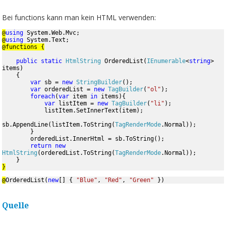
Bei functions kann man kein HTML verwenden:
@
using 
@
using 
public static 
HtmlString 
OrderedList(
IEnumerable
<
string
> 
items)

    {

var 
sb = 
new 
StringBuilder
();

var 
orderedList = 
new 
TagBuilder
(
"ol"
);

foreach
(
var 
item 
in 
items){

var 
listItem = 
new 
TagBuilder
(
"li"
);

            listItem.SetInnerText(item);

sb.AppendLine(listItem.ToString(
TagRenderMode
.Normal));

        }

        orderedList.InnerHtml = sb.ToString();

return new 
HtmlString
(orderedList.ToString(
TagRenderMode
.Normal));

}
@
OrderedList(
new
[] { 
"Blue"
, 
"Red"
, 
"Green" 
})
Quelle