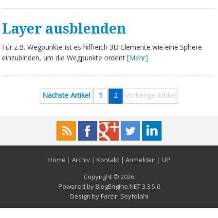
Layer ausblenden
Für z.B. Wegpunkte ist es hilfreich 3D Elemente wie eine Sphere
einzubinden, um die Wegpunkte ordent
[Mehr]
Nächste Artikel
1
2
Vorherige Artikel
Home
|
Archiv
|
Kontakt
|
Anmelden
|
UP
Copyright © 2026
Powered by
BlogEngine.NET
3.3.5.0
Design by
Farzin Seyfolahi